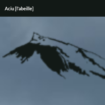
Aciu [l'abeille]